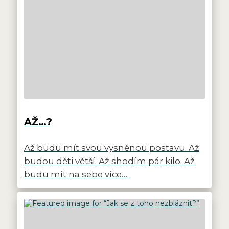
AŽ…?
Až budu mít svou vysněnou postavu. Až
budou děti větší. Až shodím pár kilo. Až
budu mít na sebe více…