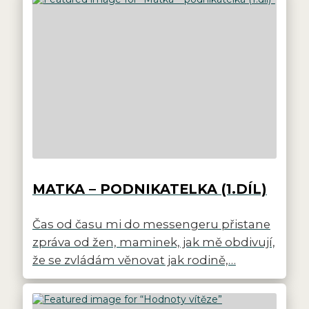
MATKA – PODNIKATELKA (1.DÍL)
Čas od času mi do messengeru přistane
zpráva od žen, maminek, jak mě obdivují,
že se zvládám věnovat jak rodině,…