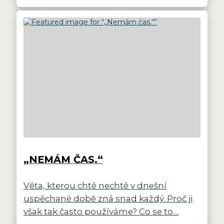
„NEMÁM ČAS.“
Věta, kterou chtě nechtě v dnešní
uspěchané době zná snad každý. Proč ji
však tak často používáme? Co se to…