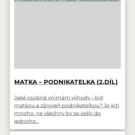
MATKA – PODNIKATELKA (2.DÍL)
Jaké osobně vnímám výhody – být
matkou a zároveň podnikatelkou? Je jich
mnoho, ne všechny by se vešly do
jednoho…