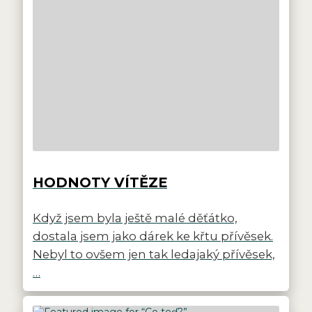
HODNOTY VÍTĚZE
Když jsem byla ještě malé děťátko,
dostala jsem jako dárek ke křtu přívěsek.
Nebyl to ovšem jen tak ledajaký přívěsek,
…