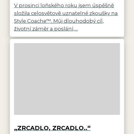
V prosinci loňského roku jsem úspěšně
složila celosvětově uznatelné zkoušky na
Style Coache™. Můj dlouhodobý cíl,
životní záměr a poslání,…
„ZRCADLO, ZRCADLO..“