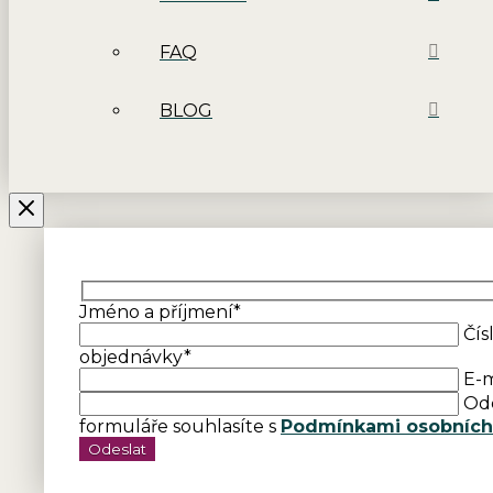
FAQ
BLOG
Jméno a příjmení*
Čís
objednávky*
E-m
Od
formuláře souhlasíte s
Podmínkami osobních