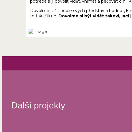
potřeba si ji dovolit vidět, vnímat a pečovat o ni. K
Dovolme si žít podle svých představ a hodnot, kter
to tak cítíme.
Dovolme si být vidět takoví, jací 
Další projekty