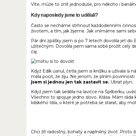
Víte, může to znít jednoduše, pro někoho i banáln
Kdy naposledy jsme to udělali?
Často se necháme strhnout každodenními činnost
životem, a tím, jak žijeme. Jak vnímáme sami seb
Pár dní zpátky jsem si po 7 letech dovolila jet do
užitečným. Dovolila jsem sama sobě prožít celý de
čaj.
Když Edík usnul, četla jsem si knížku a užívala s
měla pocit, že žiju. Ne jenom, že plním povinnosti
jsem si jednou jen tak zastavit se.
Ubrat plyn.
Když jsem tak seděla na lavičce na Špilberku, uvědom
Všechno to spojuje jedno slovo. Krása. Mám ráda krás
lidského těla, o které je potřeba se starat, aby mohl
Chci žít radostný, bohatý a naplněný život. Proto ži