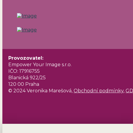
Provozovatel
:
Empower Your Image s.r.o.
IČO: 17916755
Blanická 922/25
120 00 Praha
© 2024 Veronika Marešová,
Obchodní podmínky
,
G