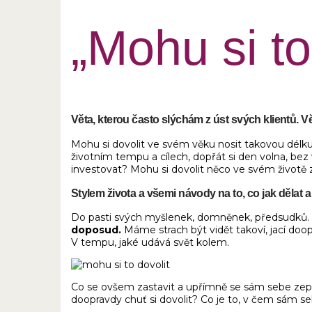
„Mohu si to
Věta, kterou často slýchám z úst svých klientů.
Mohu si dovolit ve svém věku nosit takovou délk
životním tempu a cílech, dopřát si den volna, bez 
investovat? Mohu si dovolit něco ve svém životě
Stylem života a všemi návody na to, co jak dělat
Do pasti svých myšlenek, domněnek, předsudků. A
doposud.
Máme strach být vidět takoví, jací do
V tempu, jaké udává svět kolem.
Co se ovšem zastavit a upřímně se sám sebe zep
doopravdy chuť si dovolit? Co je to, v čem sám se