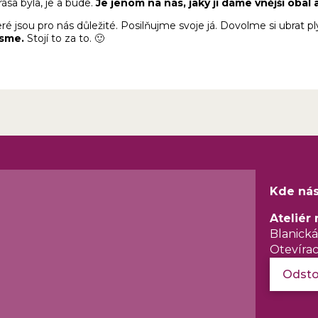
rása byla, je a bude.
Je jenom na nás, jaký jí dáme vnější obal 
é jsou pro nás důležité. Posilňujme svoje já. Dovolme si ubrat pl
jsme.
Stojí to za to. 🙂
Kde nás
Ateliér
Blanická
Otevíra
Odsto