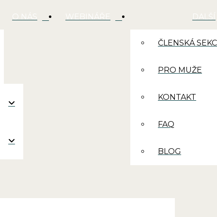
O NÁS
WEBINÁŘE
DALŠÍ
ČLENSKÁ SEK
PRO MUŽE
KONTAKT
FAQ
BLOG