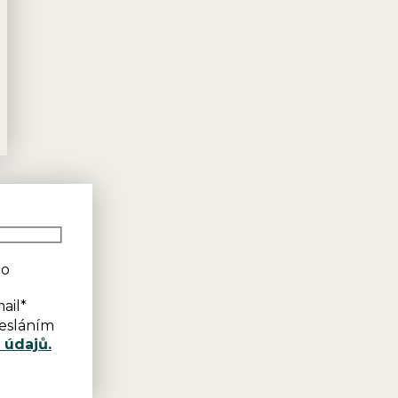
lo
ail*
esláním
 údajů.