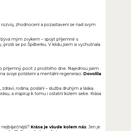
rozvoj, zhodnocení a pozastavení se nad svým
ždy bývá mým zvykem – spojit příjemné s
prošli se po Špilberku. V klidu jsem si vychutnala
kto příjemný pocit z prožitého dne. Najednou jsem
 na svoje potěšení a mentální regeneraci.
Dovolila
 zdraví, rodina, poslání – služba druhým a láska.
krásu, a inspiruji k tomu i ostatní kolem sebe. Krása
m nejbáječnější?
Krása je všude kolem nás
. Jen je