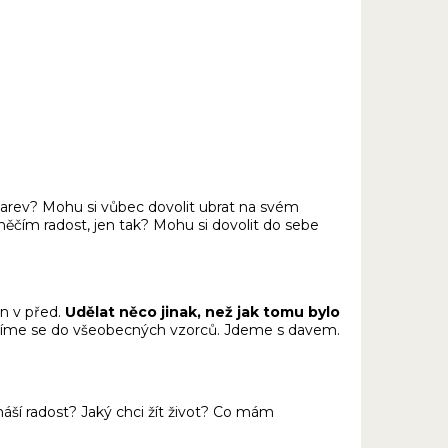
barev? Mohu si vůbec dovolit ubrat na svém
 něčím radost, jen tak? Mohu si dovolit do sebe
n v před.
Udělat něco jinak, než jak tomu bylo
tavíme se do všeobecných vzorců. Jdeme s davem.
áší radost? Jaký chci žít život? Co mám