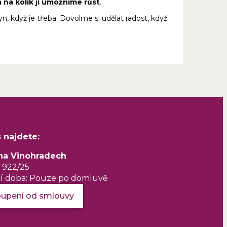
a na kolik jí umožníme růst
.
yn, když je třeba. Dovolme si udělat radost, když
 najdete:
 na Vinohradech
 922/25
cí doba: Pouze po domluvě
upení od smlouvy