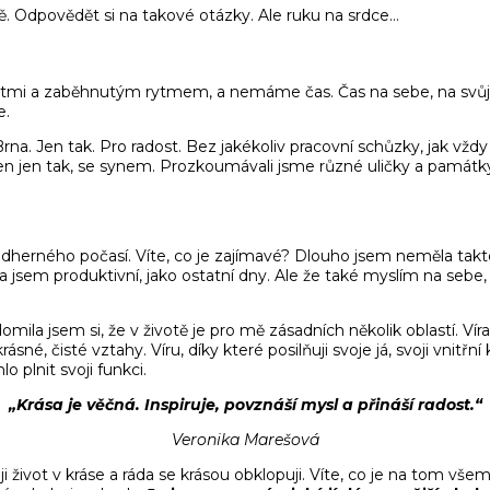
ě. Odpovědět si na takové otázky. Ale ruku na srdce…
mi a zaběhnutým rytmem, a nemáme čas. Čas na sebe, na svůj 
e.
 Brna. Jen tak. Pro radost. Bez jakékoliv pracovní schůzky, jak v
n jen tak, se synem. Prozkoumávali jsme různé uličky a památky, 
i nádherného počasí. Víte, co je zajímavé? Dlouho jsem neměla ta
 a jsem produktivní, jako ostatní dny. Ale že také myslím na sebe,
ila jsem si, že v životě je pro mě zásadních několik oblastí. Víra,
né, čisté vztahy. Víru, díky které posilňuji svoje já, svoji vnitřní 
o plnit svoji funkci.
„Krása je věčná. Inspiruje, povznáší mysl a přináší radost.“
Veronika Marešová
ji život v kráse a ráda se krásou obklopuji. Víte, co je na tom vše