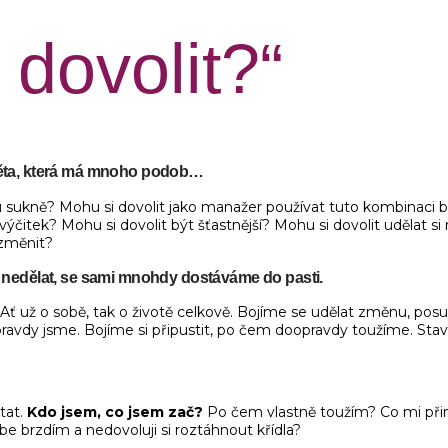
 dovolit?“
 Věta, která má mnoho podob…
u sukně? Mohu si dovolit jako manažer používat tuto kombinaci 
výčitek? Mohu si dovolit být šťastnější? Mohu si dovolit udělat si
 změnit?
 a nedělat, se sami mnohdy dostáváme do pasti.
ť už o sobě, tak o životě celkově. Bojíme se udělat změnu, posu
opravdy jsme. Bojíme si připustit, po čem doopravdy toužíme. S
tat.
Kdo jsem, co jsem zač?
Po čem vlastně toužím? Co mi přin
be brzdím a nedovoluji si roztáhnout křídla?