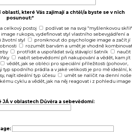
blasti, které Vás zajímají a chtěl/a byste se v nich
posunout:*
a celkový postoj
podívat se na svoji "myšlenkovou skříň
j image rukopis, vydefinovat styl vlastního sebevyjádření a
 životní styl
proniknout do psychologie image a začít jí
obnosti
rozumět barvám a umět je vhodně kombinovat,
řeby
protřídit a uspořádat svůj stávající šatník
naučit
lňky
nabít sebevědomí při nakupování a vědět, kam jít
vědět, jak se obléci pro speciální příležitosti (pohovor,
ký typ spodního prádla a v jaké velikosti je pro mě ideální, 
sy, najít ideální typ účesu
umět se nalíčit na denní nošen
ému cyklu a vědět, jak na něj reagovat i z pohledu image
é JÁ v oblastech Důvěra a sebevědomí:
mage: