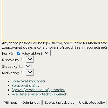
Abychom poskytli co nejlepší služby, používáme k ukládání a/n
zpracovávat údaje, jako je chování při procházení nebo jedineč
Funkční
Funkční
Vždy aktivní
Předvolby
Předvolby
Statistiky
Statistiky
Marketing
Marketing
Spravovat možnosti
Spravovat služby
Správa {vendor_count} prodejců
Přečtěte si více o těchto účelech
Příjmout
Odmítnout
Zobrazit předvolby
Uložit předvolby