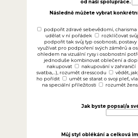
od naší spolupráce.
Následně můžete vybrat konkrétní o
podpořit zdravé sebevědomí, charisma 
udělat v ní pořádek
rozklíčovat svů
podpořit tak svůj typ osobnosti, postavy i
využívat pro podpoření svých záměrů a os
ohledem na vizuální rysy i osobnostní pot
jednoduše kombinovat oblečení a dop
nakupovat
nakupování v zahraničí
svatba,...), rozumět dresscodu
vědět, ja
ho pořídit
umět se starat o svoji pleť, vla
na speciální příležitosti
rozumět žensk
Jak byste popsal/a sv
Můj styl oblékání a celková i