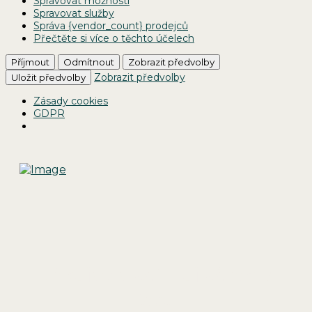
Spravovat možnosti
Spravovat služby
Správa {vendor_count} prodejců
Přečtěte si více o těchto účelech
Příjmout
Odmítnout
Zobrazit předvolby
Zobrazit předvolby
Uložit předvolby
Zásady cookies
GDPR
Děkujeme za Tvůj zájem o
test