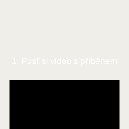
Online test Ti posíláme na e-mail. Ještě než
se půjdeš zjistit, jaký je Tvůj typ postavy, rádi
bychom Ti ukázaly, proč je tak důležité svůj
Typ postavy řešit.
1. Pusť si video s příběhem