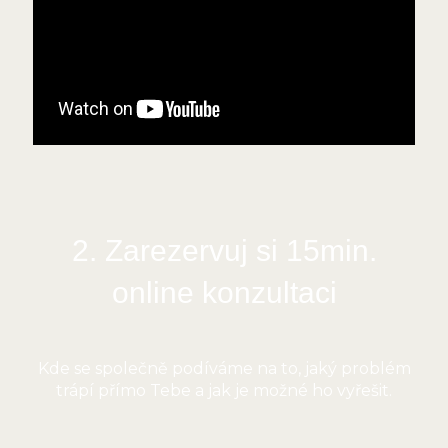
2. Zarezervuj si 15min.
online konzultaci
Kde se společně podíváme na to, jaký problém
trápí přímo Tebe a jak je možné ho vyřešit.