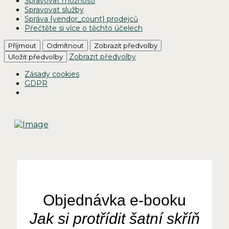
Spravovat možnosti
Spravovat služby
Správa {vendor_count} prodejců
Přečtěte si více o těchto účelech
Příjmout
Odmítnout
Zobrazit předvolby
Zobrazit předvolby
Uložit předvolby
Zásady cookies
GDPR
Objednávka e-booku
Jak si protřídit šatní skříň