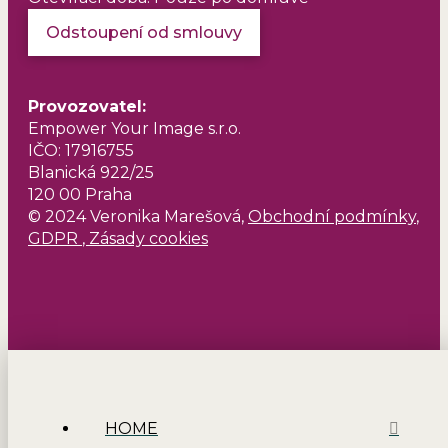
Odstoupení od smlouvy
Provozovatel
:
Empower Your Image s.r.o.
IČO: 17916755
Blanická 922/25
120 00 Praha
© 2024 Veronika Marešová,
Obchodní podmínky
,
GDPR
,
Zásady cookies
HOME