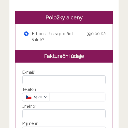
Položky a ceny
E-book: Jak si protřídit
390,00 Kč
šatník?
Fakturační údaje
E-mail*
Telefon
+420
Jméno*
Příjmení*