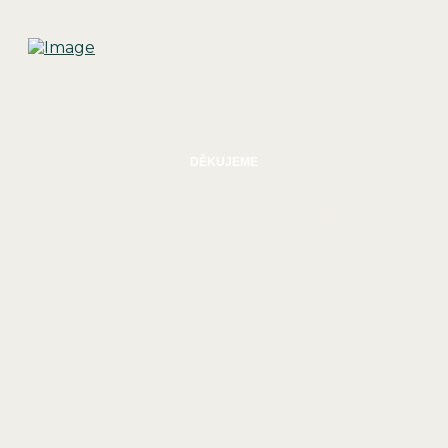
DĚKUJEME
Tvůj dotaz dorazil v
pořádku
Brzy Tě budeme kontaktovat s odpovědí.
Kontroluj si prosím i hromadnou poštu
nebo složku Spam.
Děkujeme a přejeme krásný den,