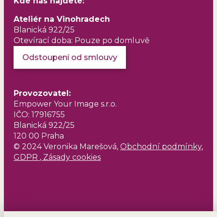
Kde nás najdete:
Ateliér na Vinohradech
Blanická 922/25
Otevírací doba: Pouze po domluvě
Odstoupení od smlouvy
Provozovatel
:
Empower Your Image s.r.o.
IČO: 17916755
Blanická 922/25
120 00 Praha
© 2024 Veronika Marešová,
Obchodní podmínky
,
GDPR
,
Zásady cookies