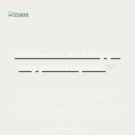
Přihlášení na workshop pro
ženy proběhl
úspěšně!
Nyní už ve své emailové schránce najdeš
potvrzení o zaplacení, včetně faktury.
Na workshop si s sebou nic brát nemusíš, vše
od nás dostaneš. Budeme se na Tebe těšit!
Image Makers for You