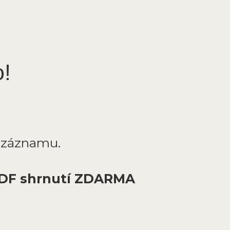
o!
e záznamu.
DF shrnutí ZDARMA