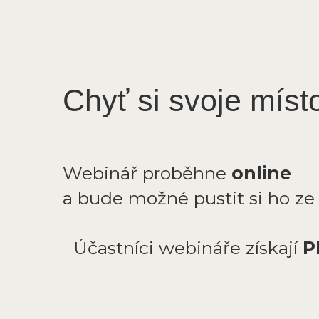
Chyť si svoje míst
Webinář proběhne
online
a bude možné pustit si ho z
Účastníci webináře získají
P