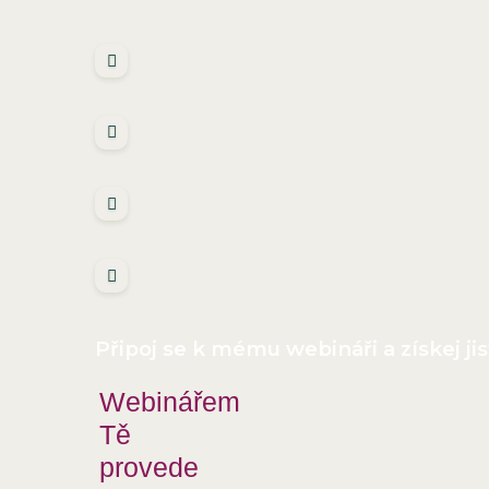
Zvýšené sebevědomí
: Být schop
pohodlí ve vlastní kůži.
Praktičnost a efektivitu
: Naučení
pohodlnější a vypadal si skvěle i 
Zábavu a kreativitu
: Objevování 
inspiraci.
Dlouhodobou investici
: Tyto dov
Tvůj život i do budoucna.
Připoj se k mému webináři a získej ji
Webinářem
Tě
provede