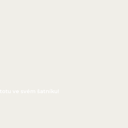
en dobře vypadat a cítit se dobře ve svém vzhled
 se praktických stylových triků a vychytávek Ti p
bez námahy.
stylových vychytávek může být zábavným a kreativ
ednosti jsou investicí do Tvého vzhledu a sebevěd
stotu ve svém šatníku!