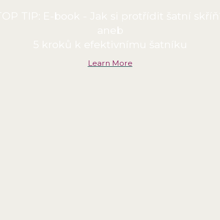
OP TIP: E-book - Jak si protřídit šatní skří
aneb
5 kroků k efektivnímu šatníku
Learn More