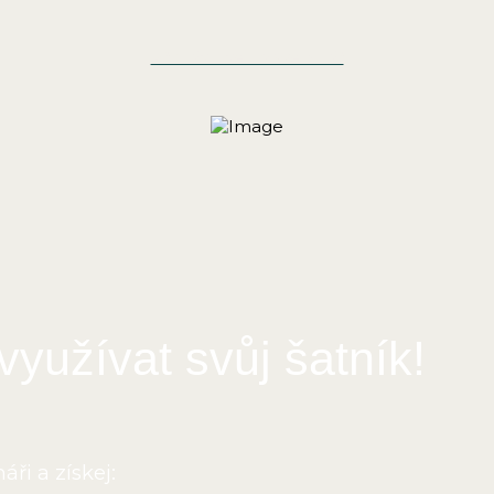
Přihlásit se na webinář
využívat svůj šatník!
ři a získej: